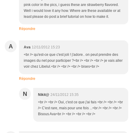
pink color in the pics, i guess these are strawberry flavored.
Well i would love it any how. Where are these available or at
least please do post a brief tutorial on how to make it.
Répondre
A
Ava
12/11/2012 15:23
<br /> qu'est-ce que c'est joli ! j'adore.. on peut prendre des
images du net pour participer ?<br /> <br /> <br /> je vais aller
voir chez Libelul.<br /> <br /> <br /> bises<br />
Répondre
N
Nikit@
24/11/2012 15:35
<br /> <br /> Oui, c'est ce que j'ai fais <br /> <br /> <br
/> C'est rare, mais pour une fois ...<br /> <br /> <br />
Bisous Ava<br /> <br /> <br /> <br />