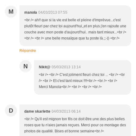
M
manola
04/03/2013 07:55
<br /> ah!! que si la vie est belle et pleine d'imprévue...c'est
plutôt fleuri par chez toi aujourd'hui,,et en plus j'en rajoute une
couche avec mon poste d'aujourd'hui.. mais tant mieux...<br />
<br /> <br /> une belle mosaïque que tu poste là.;;-)) <br />
Répondre
N
Nikit@
05/03/2013 13:14
<br /> <br /> C'est joliment fleuri chez toi ... <br /> <br
/> <br /> Et c'est tant mieux !!!!<br /> <br /> <br />
Merci Manola<br /> <br /> <br /> <br />
D
dame skarlette
04/03/2013 06:14
<br /> Qu'il est mignon ton fils ce doit être une des plus belles
roses que tu n'aies jamais reçues. Merci pour ce montage des
photos de qualité. Bises et bonne semaine<br />