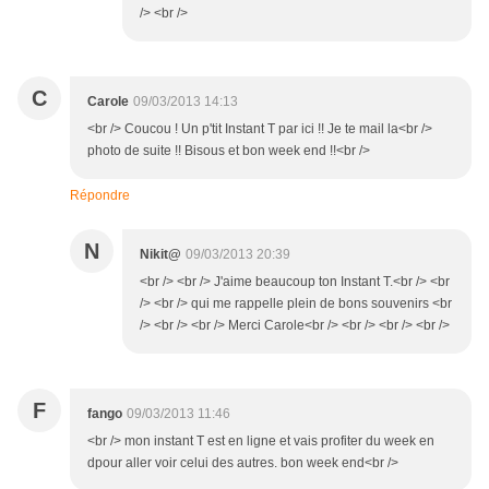
/> <br />
C
Carole
09/03/2013 14:13
<br /> Coucou ! Un p'tit Instant T par ici !! Je te mail la<br />
photo de suite !! Bisous et bon week end !!<br />
Répondre
N
Nikit@
09/03/2013 20:39
<br /> <br /> J'aime beaucoup ton Instant T.<br /> <br
/> <br /> qui me rappelle plein de bons souvenirs <br
/> <br /> <br /> Merci Carole<br /> <br /> <br /> <br />
F
fango
09/03/2013 11:46
<br /> mon instant T est en ligne et vais profiter du week en
dpour aller voir celui des autres. bon week end<br />