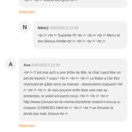
<br /> <br /> bisous très gros<br />
Répondre
N
Nikit@
05/03/2013 13:39
<br /> <br /> Superbe !!!! <br /> <br /> <br /> Merci et
des Bisous Arlette<br /> <br /> <br /> <br />
A
Ava
04/03/2013 22:30
<br /> C'est vrai qu'il a une drôle de tête, le chat ! peut être un
pet de travers ? oups ! <br /> <br /> <br /> Le fiston a l'air très
charmant de gâter ainsi sa maman : absolument craquant !<br
/> <br /> <br /> Je vais pouvoir enfin faire une ode au
printemps, le soleil est parmi nous :<br /> <br /> <br />
http://www.connais-toi-toi-meme.biz/article-instant-t-crocus-a-
croquer-115896301.html<br /> <br /> <br /> je t'envoie la
photo par mail, bisous<br />
Répondre