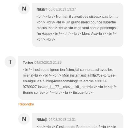
N
Nikit@
05/03/2013 13:37
<br /> <br /> Normal, il y avait des oiseaux pas loin ...
<br /> <br /> <br /> Un grand merci pour ce superbe
crocus !<br /> <br /> <br /> ça sent bon le printemps !
I'm Happy <br /> <br /> <br /> Merci Ava<br /> <br />
<br /> <br />
T
Tortue
04/03/2013 21:39
<br /> Il est trop mignon ton fiston,j'ai connu aussi avec les
miens!<br /> <br /> <br /> Mon instant est là:http://de-tortues-
en-aiguilles-7-.blog4ever.com/blog/lire-article-726021-
9789327-instant_t__77__chez_nikit_.html<br /> <br /> <br />
Bonne soirée<br /> <br /> <br /> Bisous<br />
Répondre
N
Nikit@
05/03/2013 13:31
<br /> <br /> C'est que du Bonheur hein ? <br /> <br