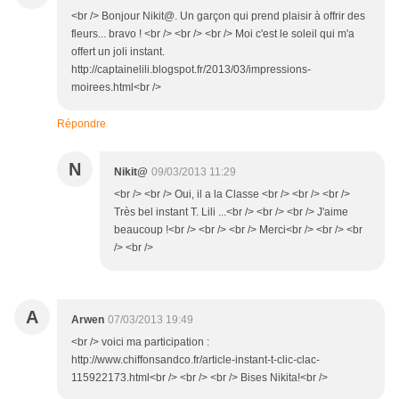
<br /> Bonjour Nikit@. Un garçon qui prend plaisir à offrir des
fleurs... bravo ! <br /> <br /> <br /> Moi c'est le soleil qui m'a
offert un joli instant.
http://captainelili.blogspot.fr/2013/03/impressions-
moirees.html<br />
Répondre
N
Nikit@
09/03/2013 11:29
<br /> <br /> Oui, il a la Classe <br /> <br /> <br />
Très bel instant T. Lili ...<br /> <br /> <br /> J'aime
beaucoup !<br /> <br /> <br /> Merci<br /> <br /> <br
/> <br />
A
Arwen
07/03/2013 19:49
<br /> voici ma participation :
http://www.chiffonsandco.fr/article-instant-t-clic-clac-
115922173.html<br /> <br /> <br /> Bises Nikita!<br />