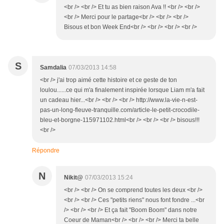
<br /> <br /> Et tu as bien raison Ava !! <br /> <br />
<br /> Merci pour le partage<br /> <br /> <br />
Bisous et bon Week End<br /> <br /> <br /> <br />
S
Samdalia
07/03/2013 14:58
<br /> j'ai trop aimé cette histoire et ce geste de ton
loulou......ce qui m'a finalement inspirée lorsque Liam m'a fait
un cadeau hier...<br /> <br /> <br /> http://www.la-vie-n-est-
pas-un-long-fleuve-tranquille.com/article-le-petit-crocodile-
bleu-et-borgne-115971102.html<br /> <br /> <br /> bisous!!!
<br />
Répondre
N
Nikit@
07/03/2013 15:24
<br /> <br /> On se comprend toutes les deux <br />
<br /> <br /> Ces "petits riens" nous font fondre ...<br
/> <br /> <br /> Et ça fait "Boom Boom" dans notre
Coeur de Maman<br /> <br /> <br /> Merci ta belle