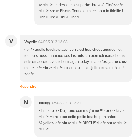
/> <br /> Le dessin est superbe, bravo à Cloé<br />
<br /> <br /> Bisous Tortue et merci pour ta fidélité !
<br /> <br /> <br /> <br />
V
Voyelle
04/03/2013 18:08
<br /> quelle touchate attention c'est trop chouuuuuuuu ! et
toujours aussi magique ses Instants, un bien joli panaché ! je
suis en accord avec toi et magda today...mais c'est jaune chez
moi !<br /> <br /> <br /> des bisouilles et jolie semaine à toi !
<br />
Répondre
N
Nikit@
05/03/2013 13:21
<br /> <br /> Du jaune comme j'aime !!! <br /> <br />
<br /> Merci pour cette petite touche printanière
Voyelle<br /> <br /> <br /> BISOUS<br /> <br /> <br />
<br />