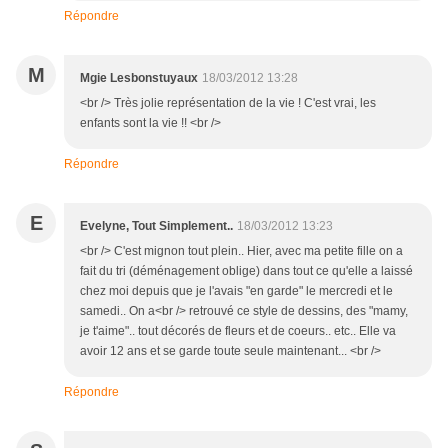
Répondre
M
Mgie Lesbonstuyaux
18/03/2012 13:28
<br /> Très jolie représentation de la vie ! C'est vrai, les
enfants sont la vie !! <br />
Répondre
E
Evelyne, Tout Simplement..
18/03/2012 13:23
<br /> C'est mignon tout plein.. Hier, avec ma petite fille on a
fait du tri (déménagement oblige) dans tout ce qu'elle a laissé
chez moi depuis que je l'avais "en garde" le mercredi et le
samedi.. On a<br /> retrouvé ce style de dessins, des "mamy,
je t'aime".. tout décorés de fleurs et de coeurs.. etc.. Elle va
avoir 12 ans et se garde toute seule maintenant... <br />
Répondre