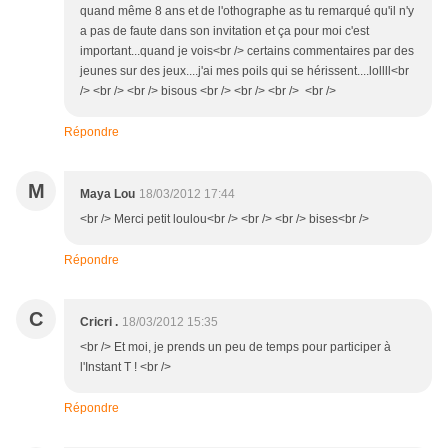
quand même 8 ans et de l'othographe as tu remarqué qu'il n'y
a pas de faute dans son invitation et ça pour moi c'est
important...quand je vois<br /> certains commentaires par des
jeunes sur des jeux....j'ai mes poils qui se hérissent....lollll<br
/> <br /> <br /> bisous <br /> <br /> <br /> <br />
Répondre
M
Maya Lou
18/03/2012 17:44
<br /> Merci petit loulou<br /> <br /> <br /> bises<br />
Répondre
C
Cricri .
18/03/2012 15:35
<br /> Et moi, je prends un peu de temps pour participer à
l'Instant T ! <br />
Répondre