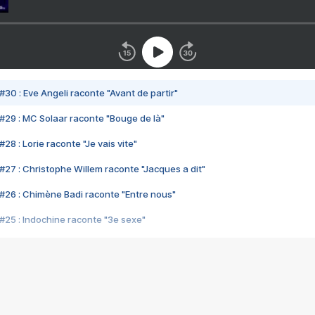
#30 : Eve Angeli raconte "Avant de partir"
#29 : MC Solaar raconte "Bouge de là"
28 : Lorie raconte "Je vais vite"
#27 : Christophe Willem raconte "Jacques a dit"
#26 : Chimène Badi raconte "Entre nous"
#25 : Indochine raconte "3e sexe"
#24 : Zaho raconte "C'est chelou"
#23 : Patrick Bruel raconte "Au café des délices"
#22 : Kyo raconte "Le chemin"