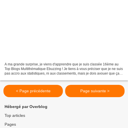
A ma grande surprise, je viens d'apprendre que je suis classée 16ème au
Top Blogs Multithématique Ebuzzing ! Je tiens à vous préciser que je ne suis
pas accro aux statistiques, ni aux classements, mais je dois avouer que ça
fait plaisir ! J'en profite...
< Page précédente
Page suivante >
Hébergé par Overblog
Top articles
Pages