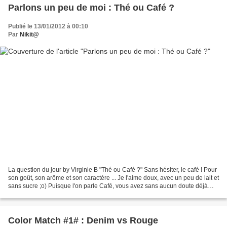
Parlons un peu de moi : Thé ou Café ?
Publié le 13/01/2012 à 00:10
Par
Nikit@
La question du jour by Virginie B "Thé ou Café ?" Sans hésiter, le café ! Pour
son goût, son arôme et son caractère ... Je l'aime doux, avec un peu de lait et
sans sucre ;o) Puisque l'on parle Café, vous avez sans aucun doute déjà
entendu parler du «Latte...
Color Match #1# : Denim vs Rouge