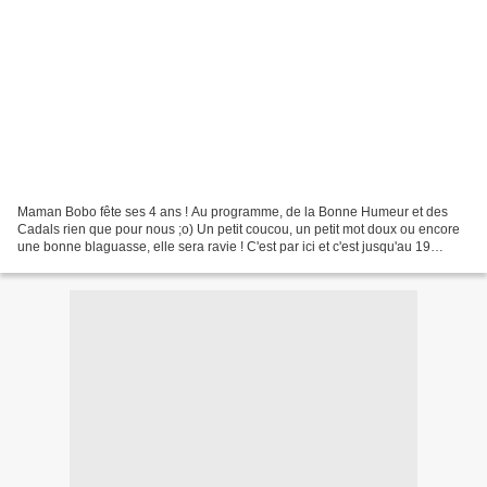
Maman Bobo fête ses 4 ans ! Au programme, de la Bonne Humeur et des
Cadals rien que pour nous ;o) Un petit coucou, un petit mot doux ou encore
une bonne blaguasse, elle sera ravie ! C'est par ici et c'est jusqu'au 19
Janvier 20h00 Maman Bobo will make...