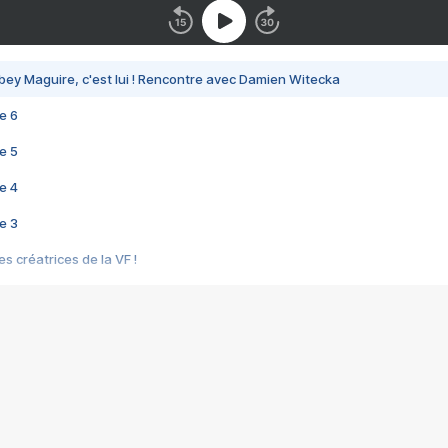
bey Maguire, c'est lui ! Rencontre avec Damien Witecka
e 6
e 5
e 4
e 3
s créatrices de la VF !
e 2
e 1
e Mektoub My Love arrive enfin ! Rencontre avec Shaïn Boumedine et Sal
i : après Toni en famille
elle réalise le bouleversant Dites lui que je l'aime