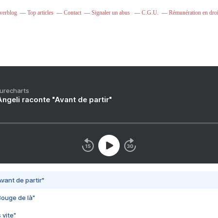
Overblog
Top articles
Contact
Signaler un abus
C.G.U.
Rémunération en droi
Purecharts
ngeli raconte "Avant de partir"
vant de partir"
Bouge de là"
 vite"