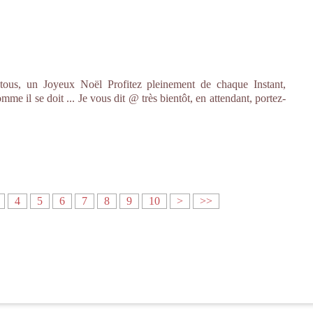
 tous, un Joyeux Noël Profitez pleinement de chaque Instant,
me il se doit ... Je vous dit @ très bientôt, en attendant, portez-
4
5
6
7
8
9
10
>
>>